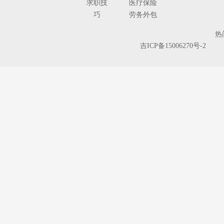
求职技
医疗保险
巧
劳务外包
人
热
事
吉ICP备15006270号-2
代
理
单独工伤
险