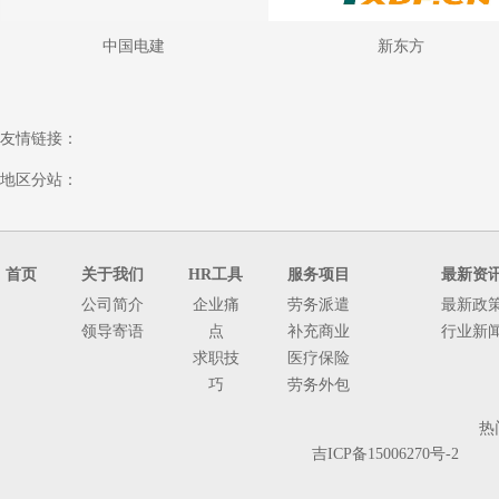
中国电建
新东方
友情链接：
地区分站：
首页
关于我们
HR工具
服务项目
最新资
公司简介
企业痛
劳务派遣
最新政
领导寄语
点
补充商业
行业新
求职技
医疗保险
巧
劳务外包
人
热
事
吉ICP备15006270号-2
代
理