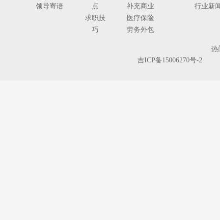
领导寄语
点
补充商业
行业新
求职技
医疗保险
巧
劳务外包
人
热
事
吉ICP备15006270号-2
代
理
单独工伤
险