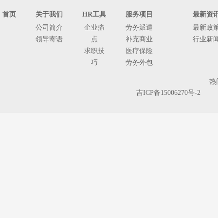
首页
关于我们
HR工具
服务项目
最新资
公司简介
企业痛
劳务派遣
最新政
领导寄语
点
补充商业
行业新
求职技
医疗保险
巧
劳务外包
人
热
事
吉ICP备15006270号-2
代
理
单独工伤
险