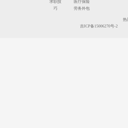
求职技
医疗保险
巧
劳务外包
人
热
事
吉ICP备15006270号-2
代
理
单独工伤
险