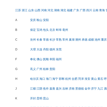
江苏
浙江
山东
山西
河南
河北
湖南
湖北
福建
广东
广西
四川
云南
青海
A
安庆
鞍山
安阳
B
保定
宝鸡
包头
北京
蚌埠
亳州
C
沧州
长春
常德
长沙
常熟
常州
巢湖
潮州
承德
成都
池州
重庆
D
大理
大连
丹阳
德州
东莞
F
奉化
佛山
抚顺
阜阳
福州
G
巩义
广州
桂林
贵阳
H
哈尔滨
海口
海门
海宁
邯郸
杭州
合肥
菏泽
淮安
黄山
黄石
呼
J
江都
江阴
焦作
嘉善
嘉兴
吉林
济南
景德镇
金华
济宁
九江
酒
K
开封
昆明
昆山