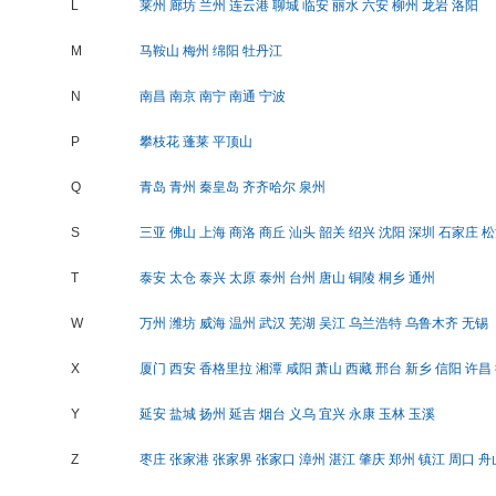
L
莱州
廊坊
兰州
连云港
聊城
临安
丽水
六安
柳州
龙岩
洛阳
M
马鞍山
梅州
绵阳
牡丹江
N
南昌
南京
南宁
南通
宁波
P
攀枝花
蓬莱
平顶山
Q
青岛
青州
秦皇岛
齐齐哈尔
泉州
S
三亚
佛山
上海
商洛
商丘
汕头
韶关
绍兴
沈阳
深圳
石家庄
松
T
泰安
太仓
泰兴
太原
泰州
台州
唐山
铜陵
桐乡
通州
W
万州
潍坊
威海
温州
武汉
芜湖
吴江
乌兰浩特
乌鲁木齐
无锡
X
厦门
西安
香格里拉
湘潭
咸阳
萧山
西藏
邢台
新乡
信阳
许昌
Y
延安
盐城
扬州
延吉
烟台
义乌
宜兴
永康
玉林
玉溪
Z
枣庄
张家港
张家界
张家口
漳州
湛江
肇庆
郑州
镇江
周口
舟